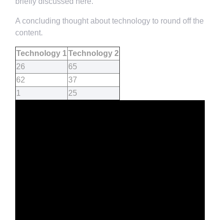
briefly discussed here.
A concluding thought about technology to round off the
content.
Technology 1
Technology 2
26
65
62
37
1
25