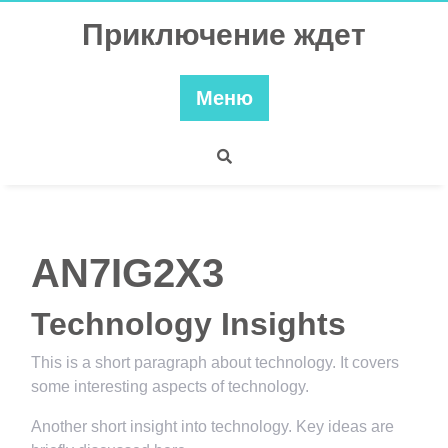
Перейти
Приключение ждет
к
содержимому
Меню
AN7IG2X3
Technology Insights
This is a short paragraph about technology. It covers
some interesting aspects of technology.
Another short insight into technology. Key ideas are