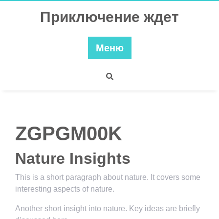
Перейти
Приключение ждет
к
содержимому
Меню
ZGPGM00K
Nature Insights
This is a short paragraph about nature. It covers some
interesting aspects of nature.
Another short insight into nature. Key ideas are briefly