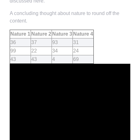
discussed here.
A concluding thought about nature to round off the
content.
Nature 1
Nature 2
Nature 3
Nature 4
36
37
93
31
99
22
34
24
43
43
4
69