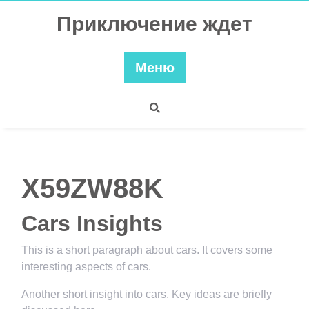
Перейти
Приключение ждет
к
содержимому
Меню
X59ZW88K
Cars Insights
This is a short paragraph about cars. It covers some
interesting aspects of cars.
Another short insight into cars. Key ideas are briefly