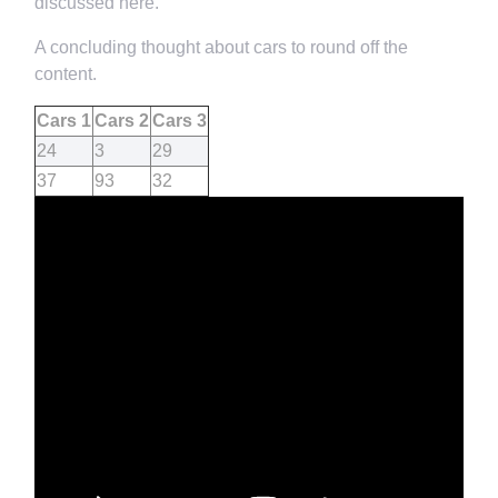
discussed here.
A concluding thought about cars to round off the
content.
Cars 1
Cars 2
Cars 3
24
3
29
37
93
32