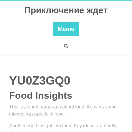
Перейти
Приключение ждет
к
содержимому
Меню
YU0Z3GQ0
Food Insights
This is a short paragraph about food. It covers some
interesting aspects of food.
Another short insight into food. Key ideas are briefly