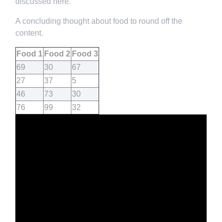
discussed here.
A concluding thought about food to round off the
content.
Food 1
Food 2
Food 3
69
30
67
27
37
5
46
73
30
76
99
32