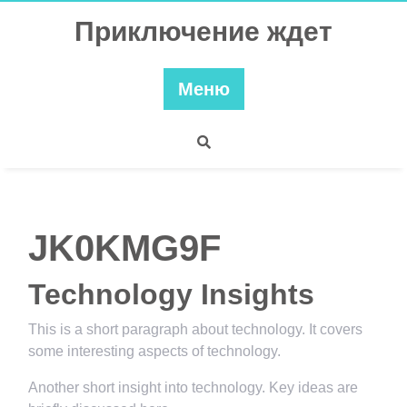
Перейти
Приключение ждет
к
содержимому
Меню
JK0KMG9F
Technology Insights
This is a short paragraph about technology. It covers
some interesting aspects of technology.
Another short insight into technology. Key ideas are