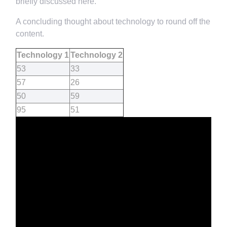
briefly discussed here.
A concluding thought about technology to round off the
content.
Technology 1
Technology 2
53
33
57
26
50
59
95
51