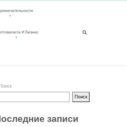
примечательности
иптовалюта И Бизнес
Поиск
Поиск
оследние записи