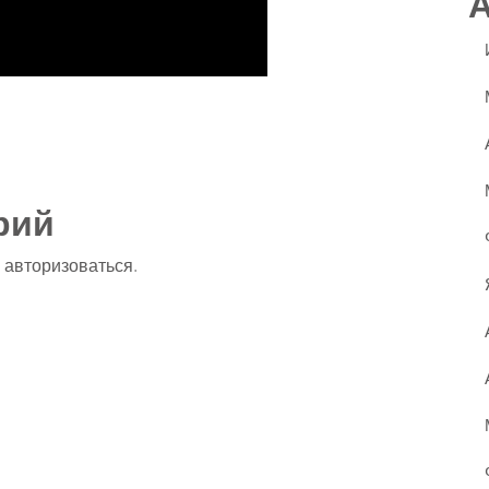
ssniki
авить
рий
о
авторизоваться
.