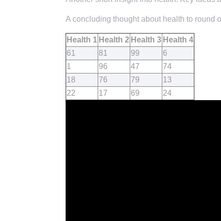
A concluding thought about health to round of
Health 1
Health 2
Health 3
Health 4
61
81
99
6
1
96
47
74
18
76
79
13
22
17
69
24