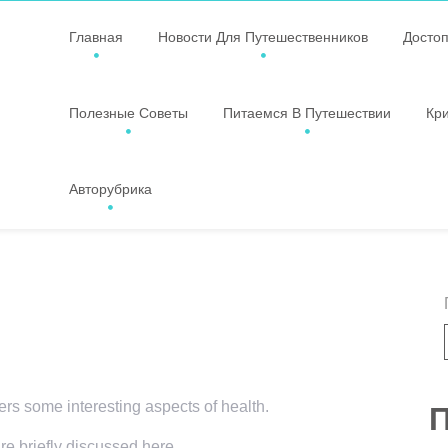
Главная
Новости Для Путешественников
Досто
Полезные Советы
Питаемся В Путешествии
Кр
Авторубрика
vers some interesting aspects of health.
П
re briefly discussed here.