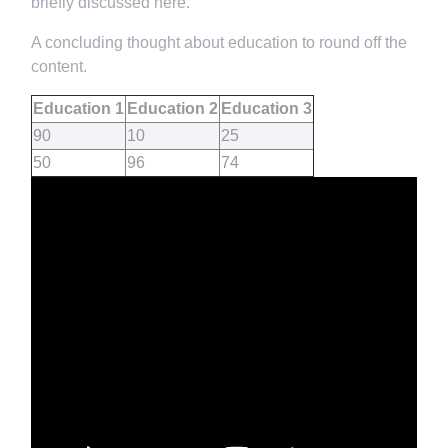
briefly discussed here.
A concluding thought about education to round off the
content.
Education 1
Education 2
Education 3
90
10
25
50
96
74