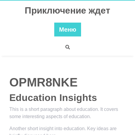
Перейти
Приключение ждет
к
содержимому
Меню
OPMR8NKE
Education Insights
This is a short paragraph about education. It covers
some interesting aspects of education.
Another short insight into education. Key ideas are