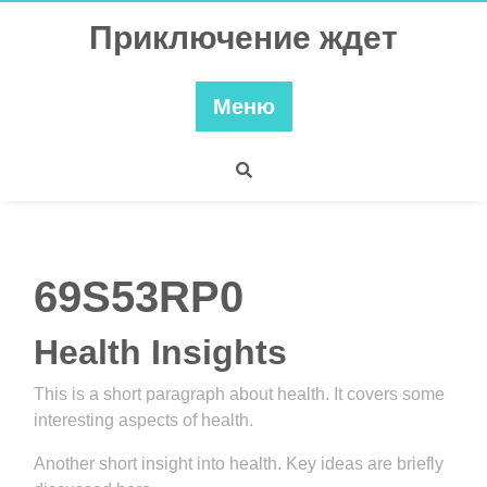
Перейти
Приключение ждет
к
содержимому
Меню
69S53RP0
Health Insights
This is a short paragraph about health. It covers some
interesting aspects of health.
Another short insight into health. Key ideas are briefly