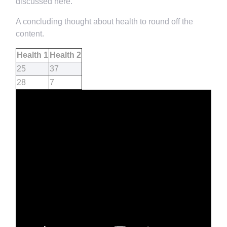
discussed here.
A concluding thought about health to round off the
content.
Health 1
Health 2
25
37
28
7