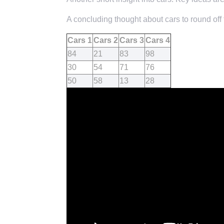
A concluding thought about cars to round off 
Cars 1
Cars 2
Cars 3
Cars 4
84
21
83
98
30
54
71
76
50
58
13
28