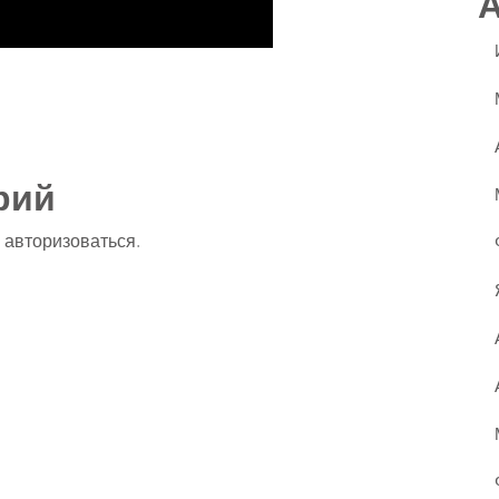
ssniki
авить
рий
о
авторизоваться
.