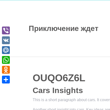
Перейти
к
содержимому
Приключение ждет
Viber
VK
Mail.Ru
WhatsApp
OUQO6Z6L
Odnoklassniki
Отправить
Cars Insights
This is a short paragraph about cars. It cove
Another short insight into cars. Key ideas are