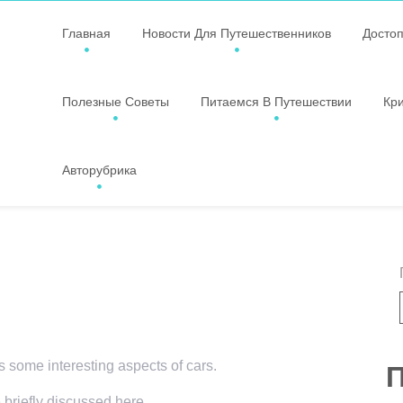
Главная
Новости Для Путешественников
Досто
Полезные Советы
Питаемся В Путешествии
Кр
Авторубрика
rs some interesting aspects of cars.
П
 briefly discussed here.