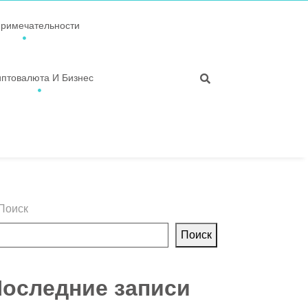
примечательности
иптовалюта И Бизнес
Поиск
Поиск
оследние записи