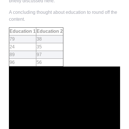
briefly discussed here.
A concluding thought about education to round off the
content.
Education 1
Education 2
79
38
24
35
89
97
96
56