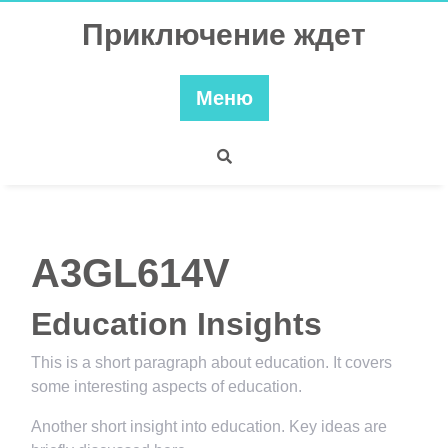
Перейти
Приключение ждет
к
содержимому
Меню
A3GL614V
Education Insights
This is a short paragraph about education. It covers
some interesting aspects of education.
Another short insight into education. Key ideas are