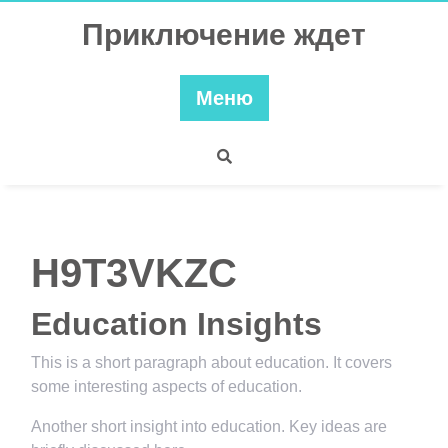
Перейти
Приключение ждет
к
содержимому
Меню
H9T3VKZC
Education Insights
This is a short paragraph about education. It covers
some interesting aspects of education.
Another short insight into education. Key ideas are