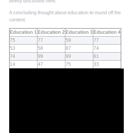
briefly discussed here.
A concluding thought about education to round off the
content.
Education 1
Education 2
Education 3
Education 4
75
77
59
77
53
58
87
74
74
99
99
61
14
47
75
33