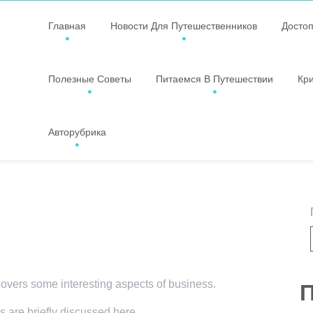
Главная
Новости Для Путешественников
Досто
Полезные Советы
Питаемся В Путешествии
Кр
Авторубрика
 covers some interesting aspects of business.
П
s are briefly discussed here.