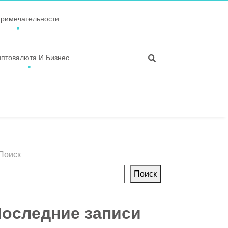
примечательности
иптовалюта И Бизнес
Поиск
Поиск
оследние записи