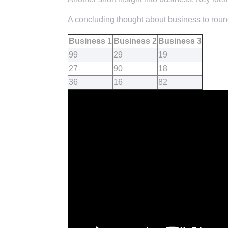
A concluding thought about business to round
Business 1
Business 2
Business 3
99
29
19
27
90
18
36
16
82