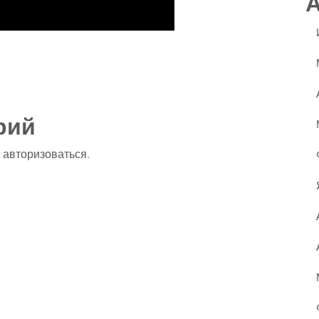
ssniki
авить
рий
о
авторизоваться
.