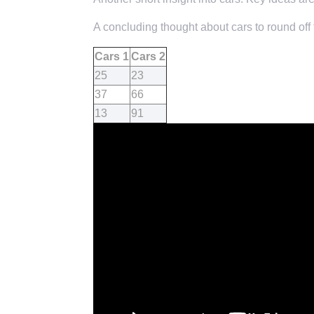
A concluding thought about cars to round off 
Cars 1
Cars 2
25
23
37
66
13
91