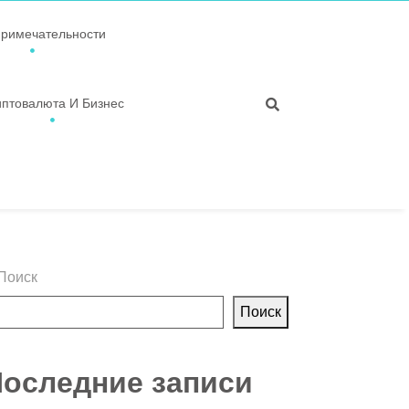
примечательности
иптовалюта И Бизнес
Поиск
Поиск
оследние записи