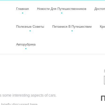
Главная
Новости Для Путешественников
Досто
Полезные Советы
Питаемся В Путешествии
Кр
Авторубрика
rs some interesting aspects of cars.
П
 briefly discussed here.