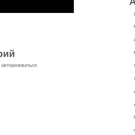
ssniki
авить
рий
о
авторизоваться
.