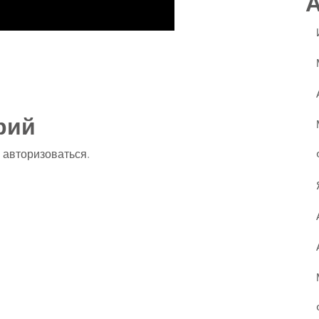
ssniki
авить
рий
о
авторизоваться
.