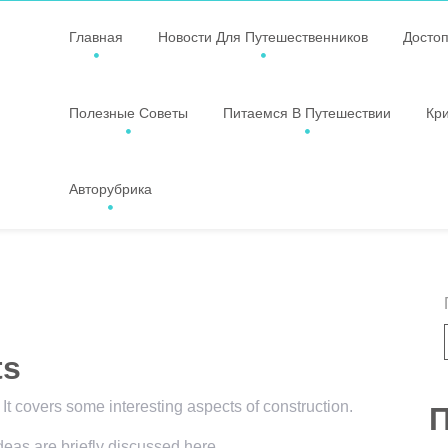
Главная
Новости Для Путешественников
Досто
Полезные Советы
Питаемся В Путешествии
Кр
Авторубрика
ts
 It covers some interesting aspects of construction.
П
ideas are briefly discussed here.