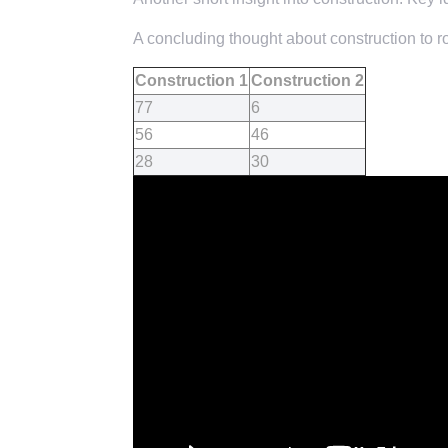
A concluding thought about construction to ro
Construction 1
Construction 2
77
6
56
46
28
30