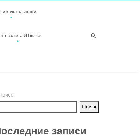
примечательности
иптовалюта И Бизнес
Поиск
Поиск
оследние записи