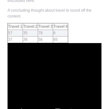
discussed here.
A concluding thought about travel to round off the
content.
Travel 1
Travel 2
Travel 3
Travel 4
57
35
78
8
37
26
56
65