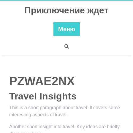
Перейти
Приключение ждет
к
содержимому
Меню
PZWAE2NX
Travel Insights
This is a short paragraph about travel. It covers some
interesting aspects of travel.
Another short insight into travel. Key ideas are briefly