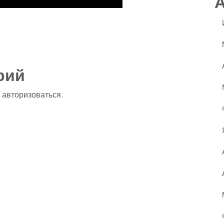
ssniki
авить
рий
о
авторизоваться
.