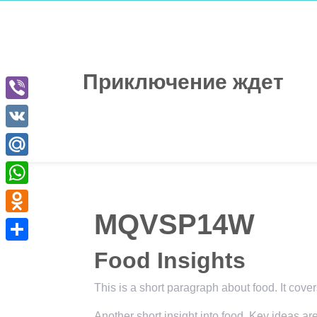
Перейти
к
содержимому
Приключение ждет
Viber
VK
Mail.Ru
WhatsApp
MQVSP14W
Odnoklassniki
Отправить
Food Insights
This is a short paragraph about food. It cove
Another short insight into food. Key ideas ar