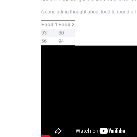
A concluding thought about food to round off 
Food 1
Food 2
93
60
56
94