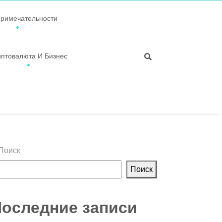
примечательности
иптовалюта И Бизнес
Поиск
Поиск
оследние записи