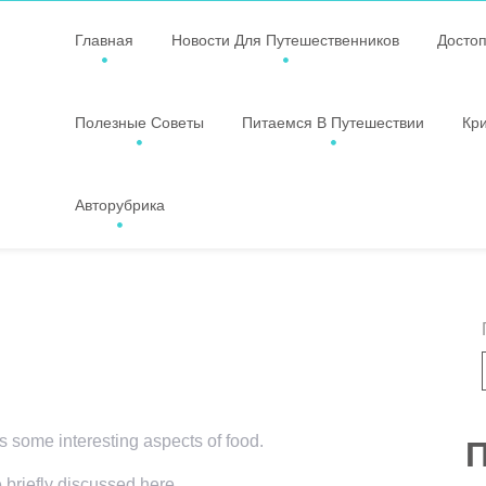
Главная
Новости Для Путешественников
Досто
Полезные Советы
Питаемся В Путешествии
Кр
Авторубрика
rs some interesting aspects of food.
П
e briefly discussed here.