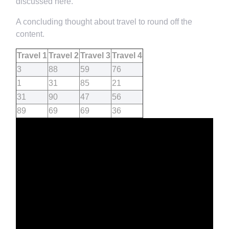
discussed here.
A concluding thought about travel to round off the
content.
Travel 1
Travel 2
Travel 3
Travel 4
3
88
59
76
1
31
85
21
31
90
47
56
89
69
69
36