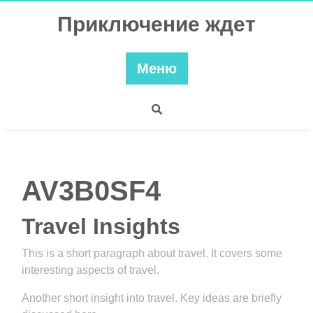
Перейти
Приключение ждет
к
содержимому
Меню
AV3B0SF4
Travel Insights
This is a short paragraph about travel. It covers some
interesting aspects of travel.
Another short insight into travel. Key ideas are briefly