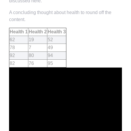
discussed here.
A concluding thought about health to round off the
content.
Health 1
Health 2
Health 3
62
19
52
78
7
49
92
80
94
82
76
95