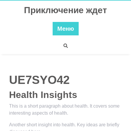
Перейти
Приключение ждет
к
содержимому
Меню
UE7SYO42
Health Insights
This is a short paragraph about health. It covers some
interesting aspects of health.
Another short insight into health. Key ideas are briefly