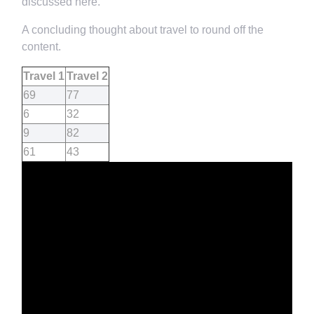
discussed here.
A concluding thought about travel to round off the
content.
Travel 1
Travel 2
69
77
6
32
9
82
61
43