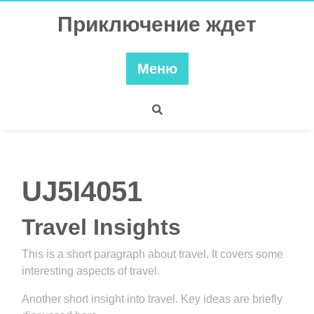
Перейти
Приключение ждет
к
содержимому
Меню
UJ5I4051
Travel Insights
This is a short paragraph about travel. It covers some
interesting aspects of travel.
Another short insight into travel. Key ideas are briefly