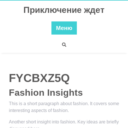
Перейти
Приключение ждет
к
содержимому
Меню
FYCBXZ5Q
Fashion Insights
This is a short paragraph about fashion. It covers some
interesting aspects of fashion.
Another short insight into fashion. Key ideas are briefly