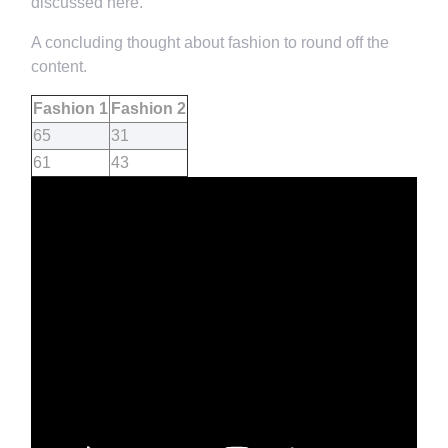
discussed here.
A concluding thought about fashion to round off the
content.
Fashion 1
Fashion 2
65
31
61
43