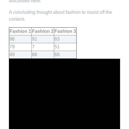
discussed here.
A concluding thought about fashion to round off the
content.
Fashion 1
Fashion 2
Fashion 3
96
91
63
79
7
51
49
88
68