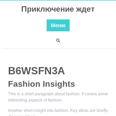
Перейти
Приключение ждет
к
содержимому
Меню
B6WSFN3A
Fashion Insights
This is a short paragraph about fashion. It covers some
interesting aspects of fashion.
Another short insight into fashion. Key ideas are briefly