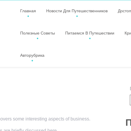
Главная
Новости Для Путешественников
Досто
Полезные Советы
Питаемся В Путешествии
Кр
Авторубрика
 covers some interesting aspects of business.
П
s are briefly discussed here.