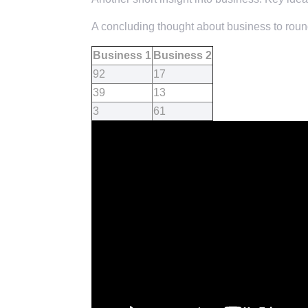
A concluding thought about business to round
Business 1
Business 2
92
17
39
13
3
61