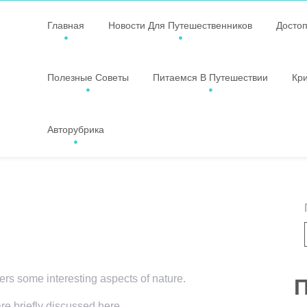
Главная
Новости Для Путешественников
Досто
Полезные Советы
Питаемся В Путешествии
Кр
Авторубрика
vers some interesting aspects of nature.
П
are briefly discussed here.