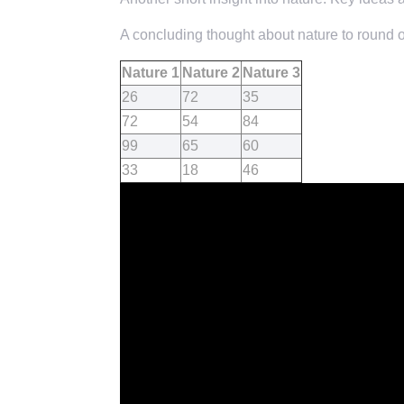
A concluding thought about nature to round of
Nature 1
Nature 2
Nature 3
26
72
35
72
54
84
99
65
60
33
18
46