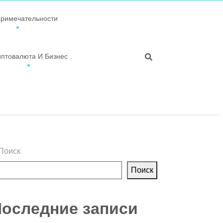
примечательности
иптовалюта И Бизнес
Поиск
Поиск
оследние записи