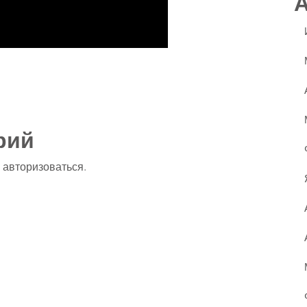
ssniki
авить
рий
о
авторизоваться
.