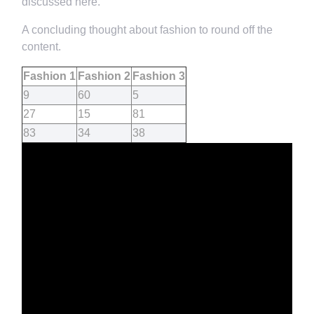
discussed here.
A concluding thought about fashion to round off the
content.
Fashion 1
Fashion 2
Fashion 3
9
60
5
27
15
81
83
34
38