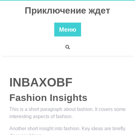
Перейти
Приключение ждет
к
содержимому
Меню
INBAXOBF
Fashion Insights
This is a short paragraph about fashion. It covers some
interesting aspects of fashion.
Another short insight into fashion. Key ideas are briefly