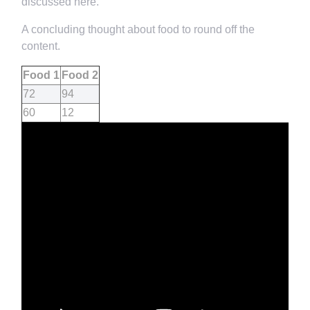
discussed here.
A concluding thought about food to round off the
content.
Food 1
Food 2
72
94
60
12