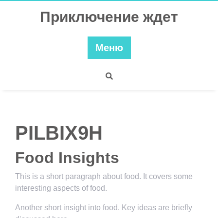
Перейти
Приключение ждет
к
содержимому
Меню
PILBIX9H
Food Insights
This is a short paragraph about food. It covers some
interesting aspects of food.
Another short insight into food. Key ideas are briefly