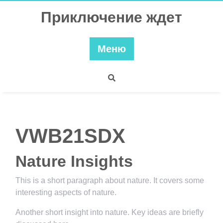
Перейти
Приключение ждет
к
содержимому
Меню
VWB21SDX
Nature Insights
This is a short paragraph about nature. It covers some
interesting aspects of nature.
Another short insight into nature. Key ideas are briefly