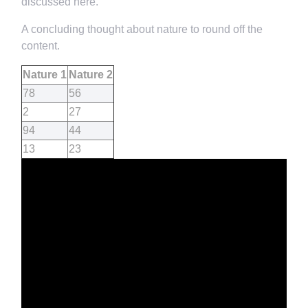
discussed here.
A concluding thought about nature to round off the
content.
Nature 1
Nature 2
78
56
2
27
94
44
13
23