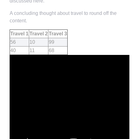
discussed here.
A concluding thought about travel to round off the
content.
Travel 1
Travel 2
Travel 3
56
10
99
40
11
68