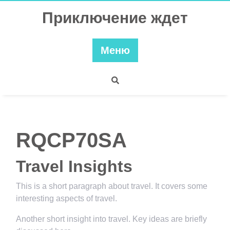
Перейти
Приключение ждет
к
содержимому
Меню
RQCP70SA
Travel Insights
This is a short paragraph about travel. It covers some
interesting aspects of travel.
Another short insight into travel. Key ideas are briefly