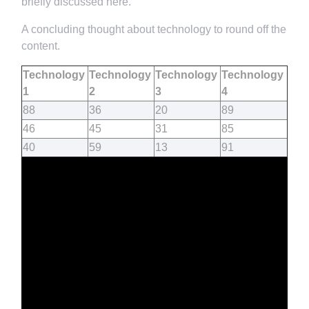
briefly discussed here.
A concluding thought about technology to round off the
content.
Technology
Technology
Technology
Technology
1
2
3
4
88
36
20
89
46
45
31
85
40
59
13
91