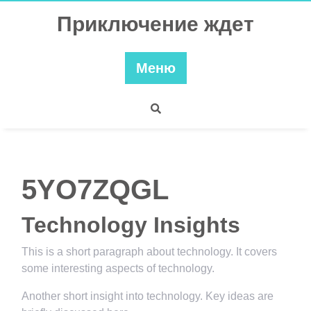
Перейти
Приключение ждет
к
содержимому
Меню
5YO7ZQGL
Technology Insights
This is a short paragraph about technology. It covers
some interesting aspects of technology.
Another short insight into technology. Key ideas are