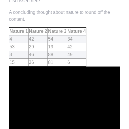
discussed here.
A concluding thought about nature to round off the
content.
Nature 1
Nature 2
Nature 3
Nature 4
4
42
54
34
53
29
19
42
3
46
88
49
15
36
81
6