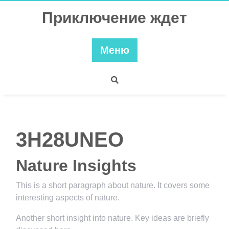
Перейти
Приключение ждет
к
содержимому
Меню
3H28UNEO
Nature Insights
This is a short paragraph about nature. It covers some
interesting aspects of nature.
Another short insight into nature. Key ideas are briefly