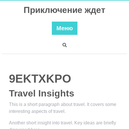
Перейти
Приключение ждет
к
содержимому
Меню
9EKTXKPO
Travel Insights
This is a short paragraph about travel. It covers some
interesting aspects of travel.
Another short insight into travel. Key ideas are briefly