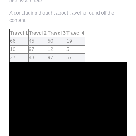
discussed here.
A concluding thought about travel to round off the
content.
Travel 1
Travel 2
Travel 3
Travel 4
66
45
50
19
10
97
12
5
27
43
97
57