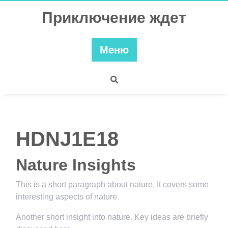
Перейти
Приключение ждет
к
содержимому
Меню
HDNJ1E18
Nature Insights
This is a short paragraph about nature. It covers some
interesting aspects of nature.
Another short insight into nature. Key ideas are briefly