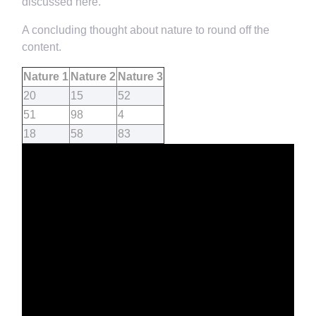
discussed here.
A concluding thought about nature to round off the
content.
Nature 1
Nature 2
Nature 3
20
15
52
51
98
4
18
58
83