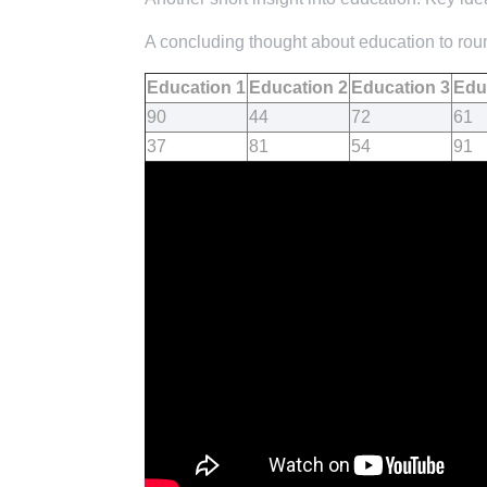
A concluding thought about education to roun
Education 1
Education 2
Education 3
Edu
90
44
72
61
37
81
54
91