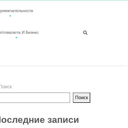
примечательности
иптовалюта И Бизнес
Поиск
Поиск
оследние записи