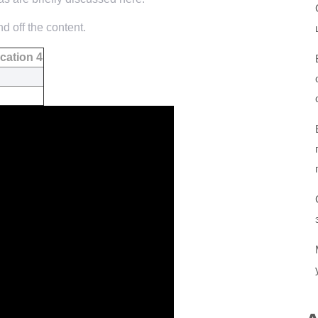
d off the content.
cation 4