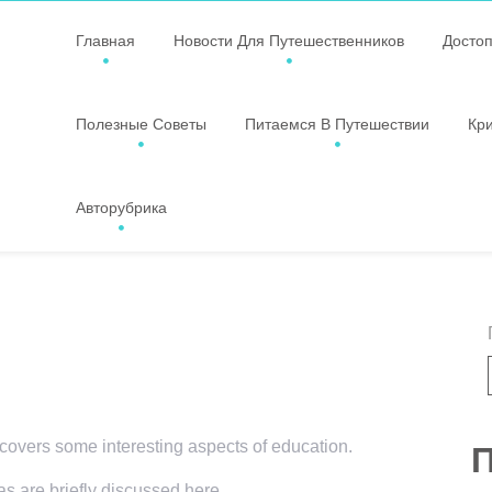
Главная
Новости Для Путешественников
Досто
Полезные Советы
Питаемся В Путешествии
Кр
Авторубрика
 covers some interesting aspects of education.
П
as are briefly discussed here.