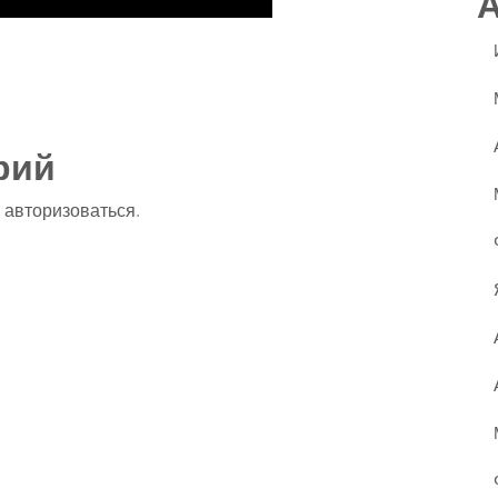
ssniki
авить
рий
о
авторизоваться
.