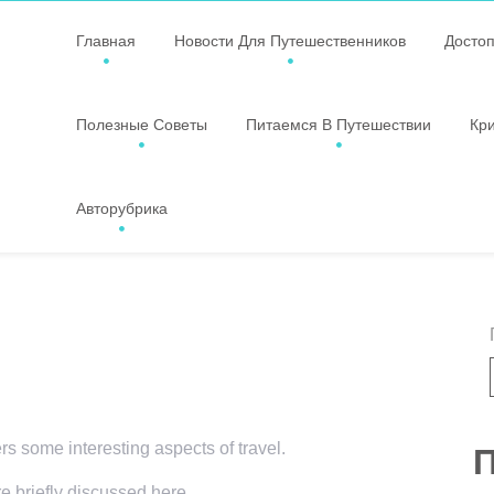
Главная
Новости Для Путешественников
Досто
Полезные Советы
Питаемся В Путешествии
Кр
Авторубрика
ers some interesting aspects of travel.
П
re briefly discussed here.