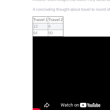
A concluding thought about travel to round of
Travel 1
Travel 2
13
4
84
90