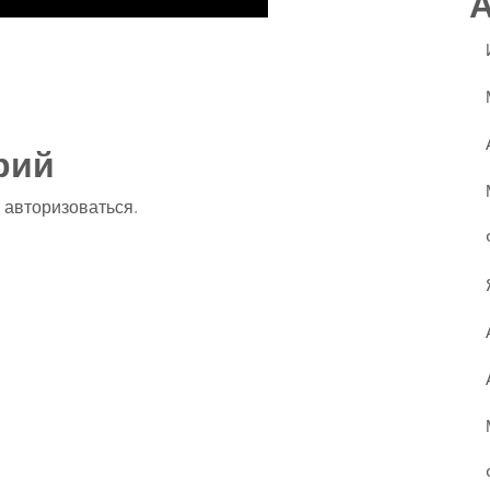
ssniki
авить
рий
о
авторизоваться
.