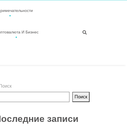
примечательности
иптовалюта И Бизнес
Поиск
Поиск
оследние записи