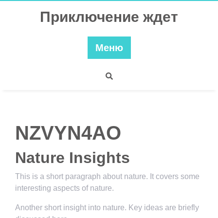
Перейти
Приключение ждет
к
содержимому
Меню
NZVYN4AO
Nature Insights
This is a short paragraph about nature. It covers some
interesting aspects of nature.
Another short insight into nature. Key ideas are briefly