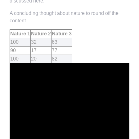
discussed here.
A concluding thought about nature to round off the
content.
Nature 1
Nature 2
Nature 3
100
32
63
90
17
77
100
20
82