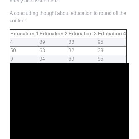
briefly discussed here.
A concluding thought about education to round off the
content.
Education 1
Education 2
Education 3
Education 4
4
89
33
95
50
68
32
39
9
94
69
95