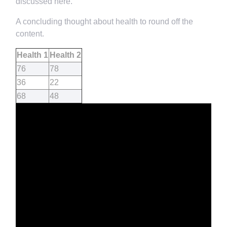
discussed here.
A concluding thought about health to round off the
content.
Health 1
Health 2
76
78
36
22
68
48