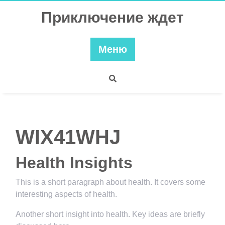
Перейти
Приключение ждет
к
содержимому
Меню
WIX41WHJ
Health Insights
This is a short paragraph about health. It covers some
interesting aspects of health.
Another short insight into health. Key ideas are briefly