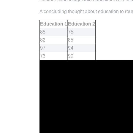
A concluding thought about education to roun
Education 1
Education 2
85
75
82
85
97
94
73
90