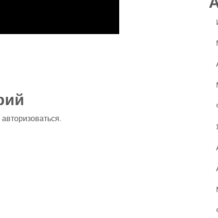
ssniki
авить
рий
о
авторизоваться
.