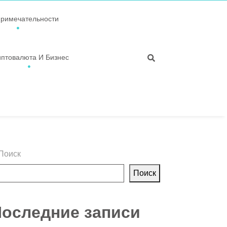
примечательности
иптовалюта И Бизнес
Поиск
Поиск
оследние записи