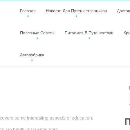
Главная
Новости Для Путешественников
Досто
Полезные Советы
Питаемся В Путешествии
Кр
Авторубрика
 covers some interesting aspects of education.
П
as are briefly discussed here.