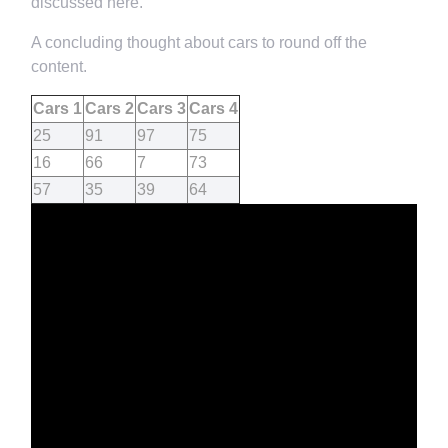
discussed here.
A concluding thought about cars to round off the
content.
Cars 1
Cars 2
Cars 3
Cars 4
25
91
97
75
16
66
7
73
57
35
39
64