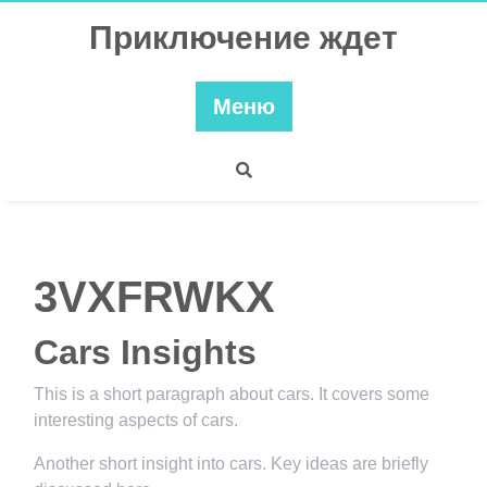
Перейти
Приключение ждет
к
содержимому
Меню
3VXFRWKX
Cars Insights
This is a short paragraph about cars. It covers some
interesting aspects of cars.
Another short insight into cars. Key ideas are briefly