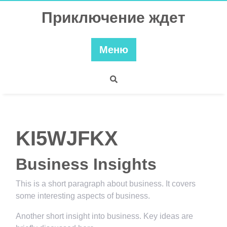
Перейти
Приключение ждет
к
содержимому
Меню
KI5WJFKX
Business Insights
This is a short paragraph about business. It covers
some interesting aspects of business.
Another short insight into business. Key ideas are