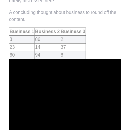
briefly discussed here.
A concluding thought about business to round off the
content.
Business 1
Business 2
Business 3
3
86
2
23
14
37
60
94
8