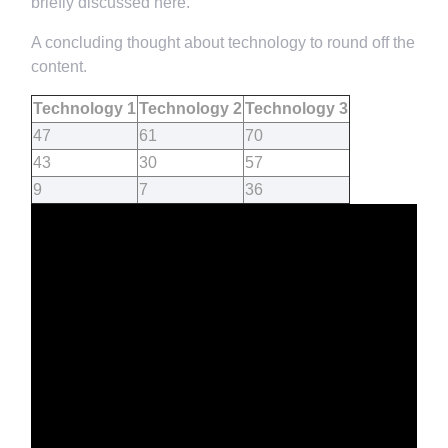
briefly discussed here.
A concluding thought about technology to round off the
content.
Technology 1
Technology 2
Technology 3
47
61
70
43
30
57
9
7
36