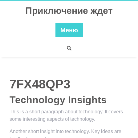
Перейти
Приключение ждет
к
содержимому
Меню
7FX48QP3
Technology Insights
This is a short paragraph about technology. It covers
some interesting aspects of technology.
Another short insight into technology. Key ideas are