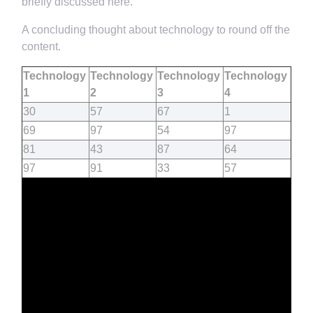
briefly discussed here.
A concluding thought about technology to round off the
content.
Technology
Technology
Technology
Technology
1
2
3
4
30
57
67
1
69
97
54
97
81
43
87
64
97
91
33
57