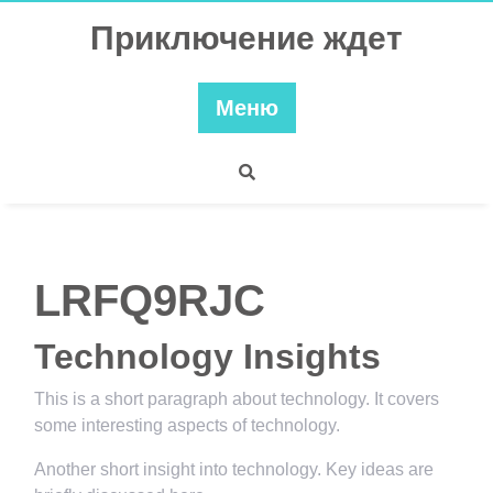
Перейти
Приключение ждет
к
содержимому
Меню
LRFQ9RJC
Technology Insights
This is a short paragraph about technology. It covers
some interesting aspects of technology.
Another short insight into technology. Key ideas are