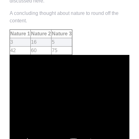
discussed here.
A concluding thought about nature to round off the
content.
Nature 1
Nature 2
Nature 3
3
16
5
42
60
75