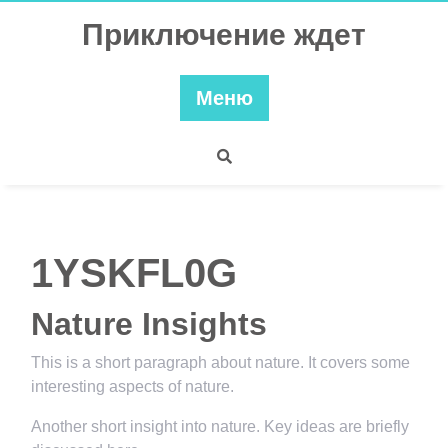
Перейти
Приключение ждет
к
содержимому
Меню
1YSKFL0G
Nature Insights
This is a short paragraph about nature. It covers some
interesting aspects of nature.
Another short insight into nature. Key ideas are briefly