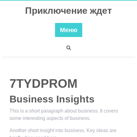
Перейти
Приключение ждет
к
содержимому
Меню
7TYDPROM
Business Insights
This is a short paragraph about business. It covers
some interesting aspects of business.
Another short insight into business. Key ideas are