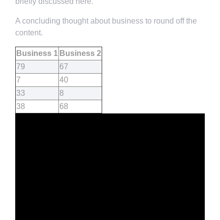
briefly discussed here.
A concluding thought about business to round off the
content.
Business 1
Business 2
79
67
7
40
33
8
38
68