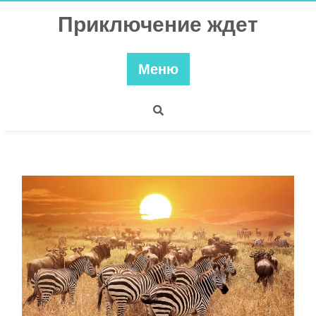
Перейти
Приключение ждет
к
содержимому
Меню