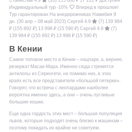
Станислав 4.9
(10)
155 000 ₽
17 222 ₽
Доступен
Индивидуальный тур
-10%
Вперед в прошлое!
Тур гарантирован На внедорожниках Намибия
9
дн.
(30 апр – 08 май 2023)
Сергей 4.9
(7)
139 984
₽
(155 892 ₽)
13 998 ₽
(15 590 ₽)
Сергей 4.9
(7)
139 984 ₽
(155 892 ₽)
13 998 ₽
(15 590 ₽)
В Кении
Самое топовое место в Кении – нацпарк, а, вернее,
резерват Масаи-Мара. Именно сюда стремятся
антилопы из Серенгети, но помимо них, в этих
краях есть все представители «большой пятерки».
Говорят, что встреча с леопардами наиболее
вероятна именно здесь, а они – очень пугливые
большие кошки.
Еще одна гордость этих мест – большая популяция
львов, которые подходят очень близко к машинам –
поэтому покидать их крайне не советуем.