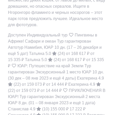
множество диких кошек: от львов до милых, с виду
домашних, но опасных сервалов. Ищите в
Нгоронгоро фламинго и черных носорогов – этот
парк готов предложить лучшее. Идеальное место
для фототуров.
Доступен Индивидуальный тур
Пингвины в
Африке! Сафари и океан Тур гарантирован
Автотур Намибия, ЮАР
10 дн.
(17 – 26 декабря и
ещё 5 дат)
Татьяна 5.0
(24)
от 168 617 ₽
от
15 335 ₽
Татьяна 5.0
(24)
от 168 617 ₽
от 15 335
₽
ЮАР: Путешествие на край Земли Тур
гарантирован Экскурсионный 1 место ЮАР
10 дн.
(30 дек – 08 янв 2023 и ещё 4 даты)
Екатерина 4.9
(22)
от 159 073 ₽
от 14 444 ₽
Екатерина 4.9
(22)
от 159 073 ₽
от 14 444 ₽
ПРИКЛЮЧЕНИЯ В
ЮАР! Тур гарантирован Экскурсионный 2 места
ЮАР
8 дн.
(01 – 08 января 2023 и ещё 1 дата)
Станислав 4.9
(10)
155 000 ₽
17 222 ₽