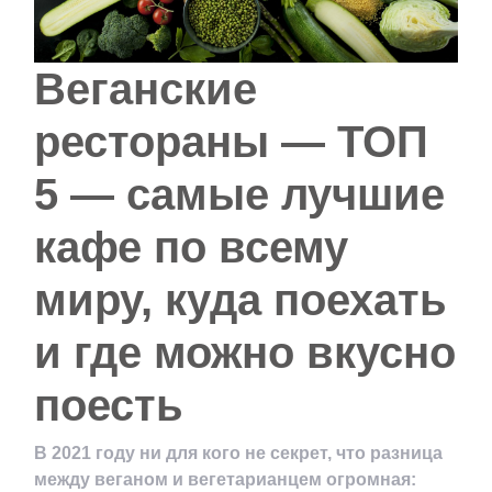
Веганские
рестораны — ТОП
5 — самые лучшие
кафе по всему
миру, куда поехать
и где можно вкусно
поесть
В 2021 году ни для кого не секрет, что разница
между веганом и вегетарианцем огромная: