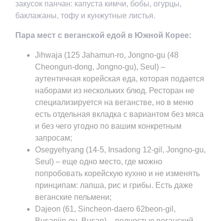
закусок панчан: капуста кимчи, бобы, огурцы,
баклажаны, тофу и кунжутные листья.
Пара мест с веганской едой в Южной Корее:
Jihwaja (125 Jahamun-ro, Jongno-gu (48
Cheongun-dong, Jongno-gu), Seul) –
аутентичная корейская еда, которая подается
наборами из нескольких блюд. Ресторан не
специализируется на веганстве, но в меню
есть отдельная вкладка с вариантом без мяса
и без чего угодно по вашим конкретным
запросам;
Osegyehyang (14-5, Insadong 12-gil, Jongno-gu,
Seul) – еще одно место, где можно
попробовать корейскую кухню и не изменять
принципам: лапша, рис и грибы. Есть даже
веганские пельмени;
Dajeon (61, Sincheon-daero 62beon-gil,
Busanjin-gu, Busan) – полностью веганский