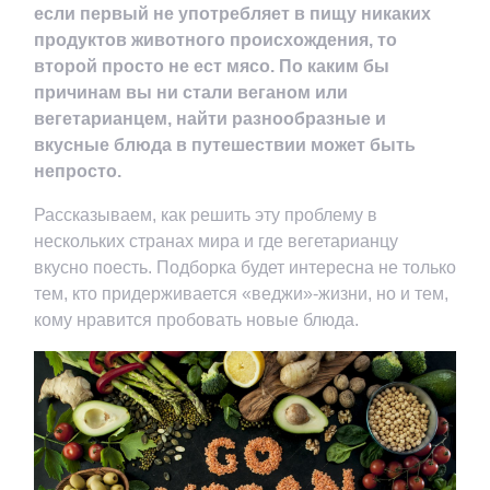
если первый не употребляет в пищу никаких
продуктов животного происхождения, то
второй просто не ест мясо. По каким бы
причинам вы ни стали веганом или
вегетарианцем, найти разнообразные и
вкусные блюда в путешествии может быть
непросто.
Рассказываем, как решить эту проблему в
нескольких странах мира и где вегетарианцу
вкусно поесть. Подборка будет интересна не только
тем, кто придерживается «веджи»-жизни, но и тем,
кому нравится пробовать новые блюда.