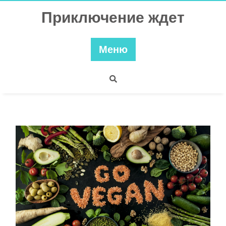
Перейти
Приключение ждет
к
содержимому
Меню