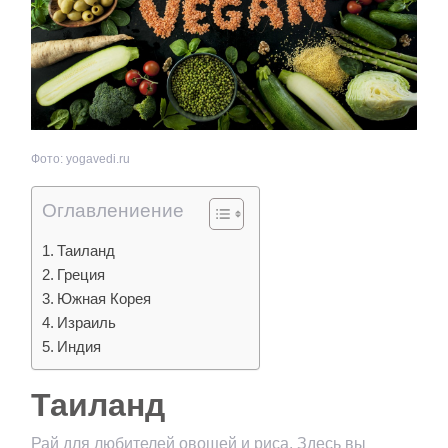
Фото: yogavedi.ru
Оглавлениение
Таиланд
Греция
Южная Корея
Израиль
Индия
Таиланд
Рай для любителей овощей и риса. Здесь вы