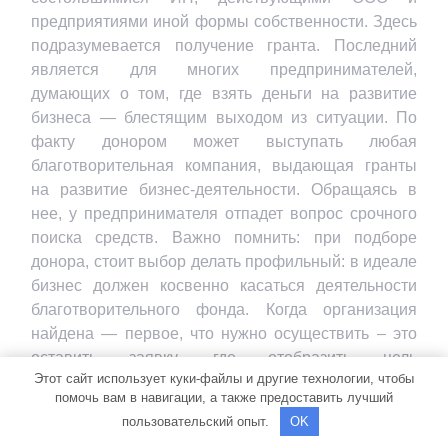
предприятиями иной формы собственности. Здесь
подразумевается получение гранта. Последний
является для многих предпринимателей,
думающих о том, где взять деньги на развитие
бизнеса — блестящим выходом из ситуации. По
факту донором может выступать любая
благотворительная компания, выдающая гранты
на развитие бизнес-деятельности. Обращаясь в
нее, у предпринимателя отпадет вопрос срочного
поиска средств. Важно помнить: при подборе
донора, стоит выбор делать профильный: в идеале
бизнес должен косвенно касаться деятельности
благотворительного фонда. Когда организация
найдена — первое, что нужно осуществить – это
оставить заявку, где отобразить цель
Этот сайт использует куки-файлы и другие технологии, чтобы
запланированного к реализации проекта, доказать
помочь вам в навигации, а также предоставить лучший
его целесообразность и необходимость
пользовательский опыт.
OK
финансирования.