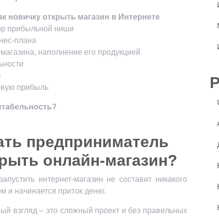
ак новичку открыть магазин в Интернете
бор прибыльной ниши
знес-плана
й магазина, наполнение его продукцией
ьности
ы
ервую прибыль
нтабельность?
ать предприниматель
крыть онлайн-магазин?
апустить интернет-магазин не составит никакого
ом и начинается приток денег.
рвый взгляд – это сложный проект и без правильных