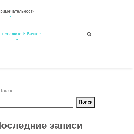
примечательности
иптовалюта И Бизнес
Поиск
Поиск
оследние записи