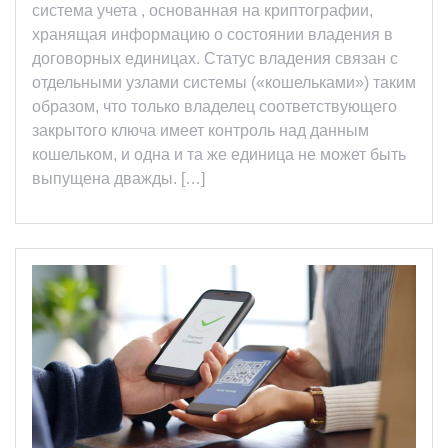
система учета , основанная на криптографии,
хранящая информацию о состоянии владения в
договорных единицах. Статус владения связан с
отдельными узлами системы («кошельками») таким
образом, что только владелец соответствующего
закрытого ключа имеет контроль над данным
кошельком, и одна и та же единица не может быть
выпущена дважды. […]