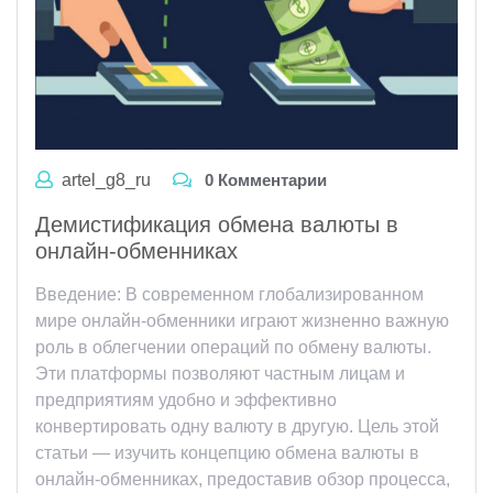
artel_g8_ru
0 Комментарии
Демистификация обмена валюты в
онлайн-обменниках
Введение: В современном глобализированном
мире онлайн-обменники играют жизненно важную
роль в облегчении операций по обмену валюты.
Эти платформы позволяют частным лицам и
предприятиям удобно и эффективно
конвертировать одну валюту в другую. Цель этой
статьи — изучить концепцию обмена валюты в
онлайн-обменниках, предоставив обзор процесса,