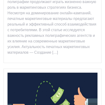
полиграфии продолжают играть жизненно важную
роль в маркетинговых стратегиях бизнеса.
Несмотря на доминирование онлайн-кампаний,
печатные маркетинговые материалы предлагают
реальный и эффективный способ взаимодействия
с потребителями. В этой статье исследуется
важность рекламных полиграфических агентств и
их влияние на современные маркетинговые
усилия. Актуальность печатных маркетинговых
материалов — Создание […]